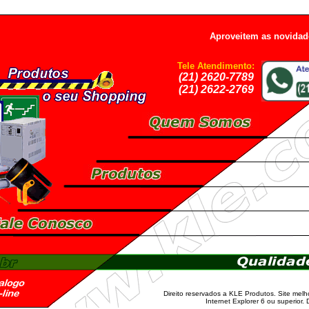
Aproveitem as novidad
Tele Atendimento:
(21) 2620-7789
(21) 2622-2769
Direito reservados a KLE Produtos. Site melh
Internet Explorer 6 ou superior.